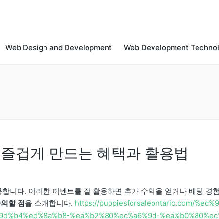
Web Design and Development
Web Development Technol
 즐겁게 만드는 혜택과 활용법
공합니다. 이러한 이벤트를 잘 활용하면 추가 수익을 얻거나 베팅 경험
의할 점
을 소개합니다.
https://puppiesforsaleontario.com/%
9d%b4%ed%8a%b8-%ea%b2%80%ec%a6%9d-%ea%b0%80%ec