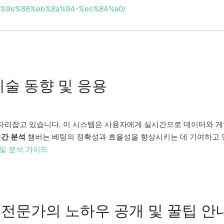
%9e%88%eb%8a%94-%ec%84%a0/
기술 동향 및 응용
리잡고 있습니다. 이 시스템은 사용자에게 실시간으로 데이터와 게임
간 분석
챔버는 베팅의 정확성과 효율성을 향상시키는 데 기여하고 있
및 분석 가이드
 전문가의 노하우 공개 및 꿀팁 안