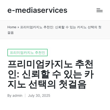
e-mediaservices
Home
»
프리미엄카지노 추천인: 신뢰할 수 있는 카지노 선택의 첫
걸음
Posted
프리미엄카지노 추천인
in
프리미엄카지노 추천
인: 신뢰할 수 있는 카
지노 선택의 첫걸음
By
admin
July 30, 2025
Posted
by