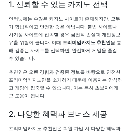
1. 신뢰할 수 있는 카지노 선택
인터넷에는 수많은 카지노 사이트가 존재하지만, 모두
가 합법적이고 안전한 것은 아닙니다. 불법 사이트나
사기성 사이트에 접속할 경우 금전적 손실과 개인정보
유출 위험이 큽니다. 이때
프리미엄카지노 추천인
을 통
해 검증된 사이트를 선택하면, 안전하게 게임을 즐길
수 있습니다.
추천인은 오랜 경험과 검증된 정보를 바탕으로 안전한
프리미엄카지노만을 소개하기 때문에 이용자는 안심하
고 게임에 집중할 수 있습니다. 이는 특히 초보자에게
큰 도움이 됩니다.
2. 다양한 혜택과 보너스 제공
프리미엄카지노 추천인은 회원 가입 시 다양한 혜택과