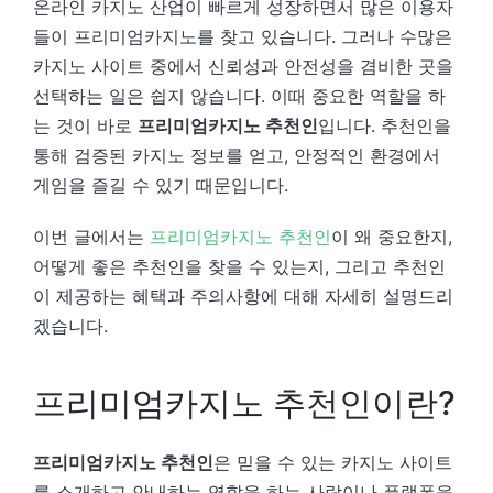
온라인 카지노 산업이 빠르게 성장하면서 많은 이용자
들이 프리미엄카지노를 찾고 있습니다. 그러나 수많은
카지노 사이트 중에서 신뢰성과 안전성을 겸비한 곳을
선택하는 일은 쉽지 않습니다. 이때 중요한 역할을 하
는 것이 바로
프리미엄카지노 추천인
입니다. 추천인을
통해 검증된 카지노 정보를 얻고, 안정적인 환경에서
게임을 즐길 수 있기 때문입니다.
이번 글에서는
프리미엄카지노 추천인
이 왜 중요한지,
어떻게 좋은 추천인을 찾을 수 있는지, 그리고 추천인
이 제공하는 혜택과 주의사항에 대해 자세히 설명드리
겠습니다.
프리미엄카지노 추천인이란?
프리미엄카지노 추천인
은 믿을 수 있는 카지노 사이트
를 소개하고 안내하는 역할을 하는 사람이나 플랫폼을