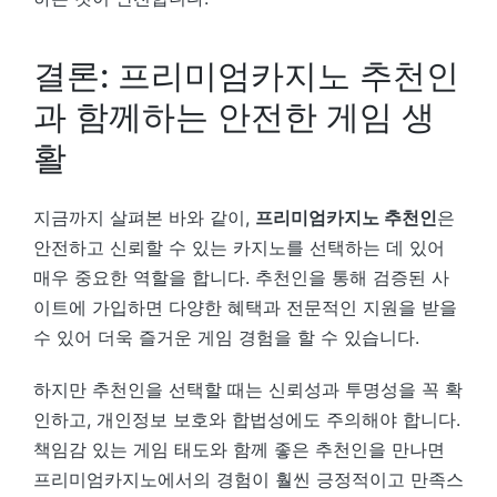
결론: 프리미엄카지노 추천인
과 함께하는 안전한 게임 생
활
지금까지 살펴본 바와 같이,
프리미엄카지노 추천인
은
안전하고 신뢰할 수 있는 카지노를 선택하는 데 있어
매우 중요한 역할을 합니다. 추천인을 통해 검증된 사
이트에 가입하면 다양한 혜택과 전문적인 지원을 받을
수 있어 더욱 즐거운 게임 경험을 할 수 있습니다.
하지만 추천인을 선택할 때는 신뢰성과 투명성을 꼭 확
인하고, 개인정보 보호와 합법성에도 주의해야 합니다.
책임감 있는 게임 태도와 함께 좋은 추천인을 만나면
프리미엄카지노에서의 경험이 훨씬 긍정적이고 만족스