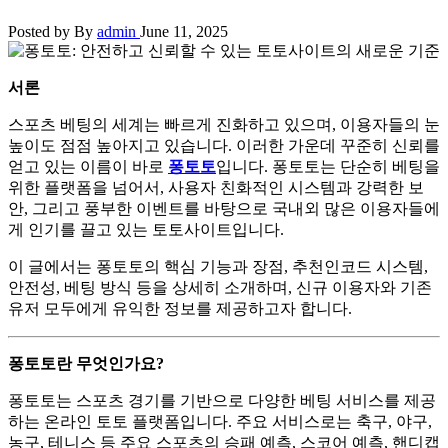
Posted by
By
admin
June 11, 2025
서론
스포츠 베팅의 세계는 빠르게 진화하고 있으며, 이용자들의 눈
높이도 점점 높아지고 있습니다. 이러한 가운데 꾸준히 신뢰를
얻고 있는 이름이 바로
퐁토토
입니다. 퐁토토는 단순히 베팅을
위한 플랫폼을 넘어서, 사용자 친화적인 시스템과 강력한 보
안, 그리고 풍부한 이벤트를 바탕으로 국내외 많은 이용자들에
게 인기를 끌고 있는 토토사이트입니다.
이 글에서는 퐁토토의 핵심 기능과 장점, 추천인코드 시스템,
안전성, 베팅 방식 등을 상세히 소개하며, 신규 이용자와 기존
유저 모두에게 유익한 정보를 제공하고자 합니다.
퐁토토란 무엇인가요?
퐁토토는 스포츠 경기를 기반으로 다양한 베팅 서비스를 제공
하는 온라인 토토 플랫폼입니다. 주요 서비스로는 축구, 야구,
농구, 테니스 등 주요 스포츠의 승패 예측, 스코어 예측, 핸디캡