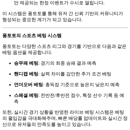
만 제공되는 한정 이벤트가 수시로 열립니다.
이 시스템은 퐁토토를 통해 유저 간 신뢰 기반의 커뮤니티가
형성되는 중요한 계기가 되고 있습니다.
퐁토토의 스포츠 베팅 시스템
퐁토토는 다양한 스포츠 리그와 경기를 기반으로 다음과 같은
베팅 옵션을 제공합니다.
승무패 베팅
: 경기의 최종 승패 결과 예측
핸디캡 베팅
: 실력 차이를 감안한 추가 조건 베팅
언더오버 베팅
: 총득점 기준으로 높은지 낮은지 예측
스페셜 베팅
: 전반전/후반전 점수, 특정 선수 기록 등 예
측
또한, 실시간 경기 상황을 반영한 라이브 베팅 시스템은 베팅
의 몰입감을 극대화해주며, 빠른 배당률 업데이트와 실시간 정
산으로 유저들의 만족도를 높이고 있습니다.