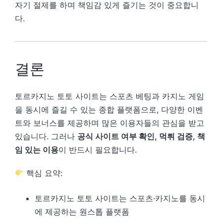
자기 절제를 하며 책임감 있게 즐기는 것이 중요합니
다.
결론
토르카지노 토토 사이트는 스포츠 베팅과 카지노 게임
을 동시에 즐길 수 있는 종합 플랫폼으로, 다양한 이벤
트와 보너스를 제공하며 많은 이용자들의 관심을 받고
있습니다. 그러나
공식 사이트 여부 확인, 먹튀 검증, 책
임 있는 이용
이 반드시 필요합니다.
핵심 요약:
토르카지노 토토 사이트는 스포츠·카지노를 동시
에 제공하는 원스톱 플랫폼