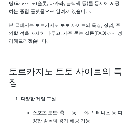
팅)와 카지노(슬롯, 바카라, 블랙잭 등)를 동시에 제공
하는 종합 플랫폼으로 알려져 있습니다.
본 글에서는 토르카지노 토토 사이트의 특징, 장점, 주
의할 점을 자세히 다루고, 자주 묻는 질문(FAQ)까지 정
리해드리겠습니다.
토르카지노 토토 사이트의 특
징
다양한 게임 구성
스포츠 토토
: 축구, 농구, 야구, 테니스 등 다
양한 종목의 경기 베팅 가능