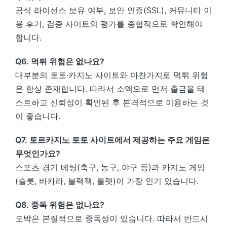
공식 라이선스 보유 여부, 보안 인증(SSL), 커뮤니티 이
용 후기, 검증 사이트의 평가를 종합적으로 확인해야
합니다.
Q6. 먹튀 위험은 없나요?
대부분의 토토·카지노 사이트와 마찬가지로 먹튀 위험
은 항상 존재합니다. 따라서 소액으로 먼저 출금을 테
스트하고 신뢰성이 확인된 후 본격적으로 이용하는 것
이 좋습니다.
Q7. 토르카지노 토토 사이트에서 제공하는 주요 게임은
무엇인가요?
스포츠 경기 베팅(축구, 농구, 야구 등)과 카지노 게임
(슬롯, 바카라, 블랙잭, 룰렛)이 가장 인기 있습니다.
Q8. 중독 위험은 없나요?
도박은 본질적으로 중독성이 있습니다. 따라서 반드시