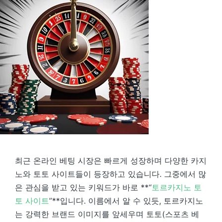
최근 온라인 베팅 시장은 빠르게 성장하며 다양한 카지
노와 토토 사이트들이 등장하고 있습니다. 그중에서 많
은 관심을 받고 있는 키워드가 바로 **“
토르카지노 토
토 사이트
”**입니다. 이름에서 알 수 있듯, 토르카지노
는 강력한 브랜드 이미지를 앞세우며 토토(스포츠 베