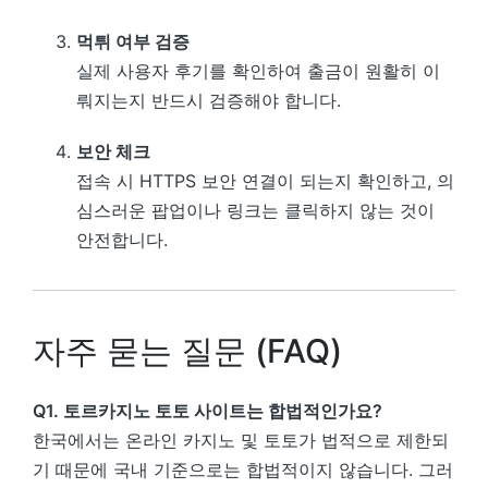
먹튀 여부 검증
실제 사용자 후기를 확인하여 출금이 원활히 이
뤄지는지 반드시 검증해야 합니다.
보안 체크
접속 시 HTTPS 보안 연결이 되는지 확인하고, 의
심스러운 팝업이나 링크는 클릭하지 않는 것이
안전합니다.
자주 묻는 질문 (FAQ)
Q1. 토르카지노 토토 사이트는 합법적인가요?
한국에서는 온라인 카지노 및 토토가 법적으로 제한되
기 때문에 국내 기준으로는 합법적이지 않습니다. 그러