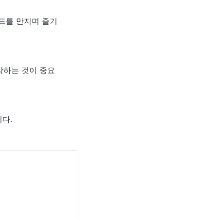
카드를 만지며 즐기
악하는 것이 중요
니다.