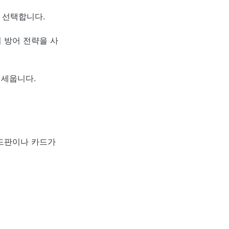
 선택합니다.
시 방어 전략을 사
 세웁니다.
보드판이나 카드가