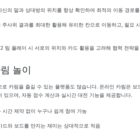
 자신의 말과 상대방의 위치를 항상 확인하여 최적의 이동 경로를
: 주사위 결과를 최대한 활용해 유리한 칸으로 이동하고, 필요 
2대2 팀 플레이 시 서로의 위치와 카드 활용을 고려해 협력 전략을
림 놀이
로 카림을 즐길 수 있는 플랫폼도 많습니다. 온라인 카림은 
 있으며, 자동 점수 계산과 실시간 대전 기능을 제공합니다.
와 시간 제약 없이 누구나 쉽게 참여 가능
 카드와 보드를 만지는 재미는 상대적으로 적음