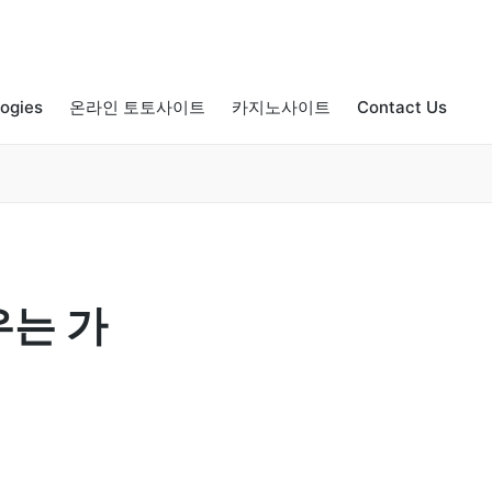
ogies
온라인 토토사이트
카지노사이트
Contact Us
우는 가