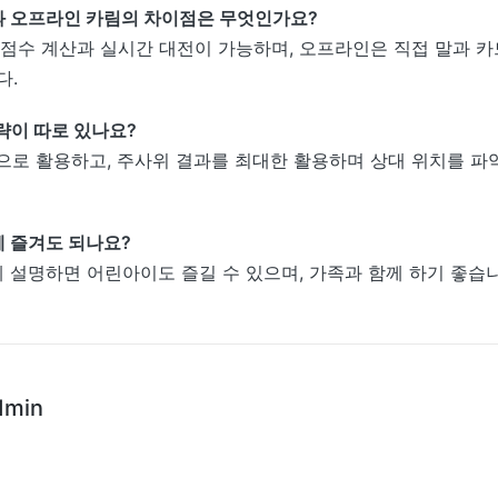
림과 오프라인 카림의 차이점은 무엇인가요?
동 점수 계산과 실시간 대전이 가능하며, 오프라인은 직접 말과 
다.
전략이 따로 있나요?
적으로 활용하고, 주사위 결과를 최대한 활용하며 상대 위치를 파
께 즐겨도 되나요?
쉽게 설명하면 어린아이도 즐길 수 있으며, 가족과 함께 하기 좋습
dmin
ew All Posts