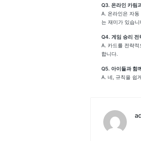
Q3. 온라인 카
A. 온라인은 자
는 재미가 있습니
Q4. 게임 승리 
A. 카드를 전략
합니다.
Q5. 아이들과 함
A. 네, 규칙을 
a
Vi