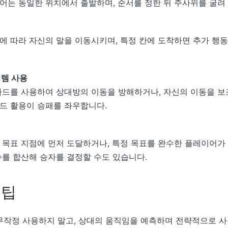
어는 동일한 위치에서 출발하며, 순서를 정한 뒤 주사위를 굴려
에 따라 자신의 말을 이동시키며, 특정 칸에 도착하면 추가 행
이템 사용
카드를 사용하여 상대방의 이동을 방해하거나, 자신의 이동을 보
드 활용이 승패를 좌우합니다.
 목표 지점에 먼저 도달하거나, 특정 목표를 완수한 플레이어가
수를 합산해 승자를 결정할 수도 있습니다.
 팁
 무작정 사용하지 말고, 상대의 움직임을 예측하며 전략적으로 