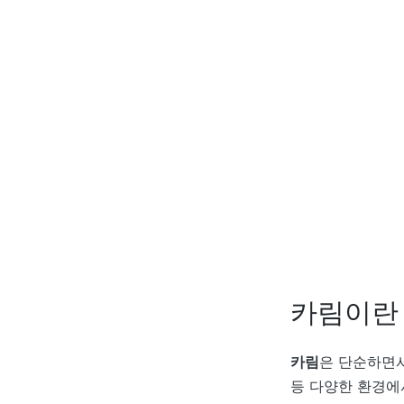
카림이란
카림
은 단순하면서
등 다양한 환경에