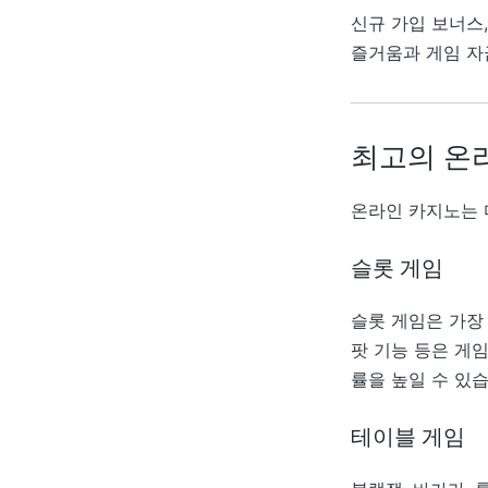
신규 가입 보너스
즐거움과 게임 자
최고의 온
온라인 카지노는 
슬롯 게임
슬롯 게임은 가장 
팟 기능 등은 게
률을 높일 수 있습
테이블 게임