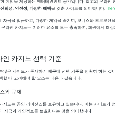
양한 게임을 제공하는 엔터테인먼트 공간입니다. 최고의 온라인
어
신뢰성, 안전성, 다양한 혜택
을 갖춘 사이트를 의미합니다.
her
 자금을 입금하고, 다양한 게임을 즐기며, 보너스와 프로모션을
의 온라인 카지노는 이러한 요소를 모두 충족하며, 회원에게 최상
라인 카지노 선택 기준
수많은 사이트가 존재하기 때문에 선택 기준을 명확히 하는 것이
택할 때 고려해야 할 요소는 다음과 같습니다.
스와 규제
카지노는 공인 라이선스를 보유하고 있습니다. 이는 사이트가 
의 자금과 개인정보를 보호한다는 것을 의미합니다.