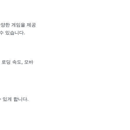
 다양한 게임을 제공
수 있습니다.
 로딩 속도, 모바
 있게 합니다.