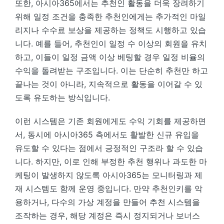
또한, 아시아365에서는 추천인 활동을 더욱 장려하기
위해 일정 조건을 충족한 추천인에게는 추가적인 마일
리지나 수수료 보상을 제공하는 정책도 시행하고 있습
니다. 예를 들어, 추천인이 일정 수 이상의 회원을 유치
하고, 이들이 일정 금액 이상 베팅할 경우 일정 비율의
수익을 돌려받는 구조입니다. 이는 단순히 추천만 하고
끝나는 것이 아니라, 지속적으로 활동을 이어갈 수 있
도록 유도하는 방식입니다.
이런 시스템은 기존 회원에게도 수익 기회를 제공하면
서, 동시에 아시아365 측에서도 활발한 신규 유입을
유도할 수 있다는 점에서 긍정적인 구조라 할 수 있습
니다. 하지만, 이로 인해 부정한 추천 행위나 과도한 마
케팅이 발생하지 않도록 아시아365는 모니터링과 제
재 시스템도 함께 운영 중입니다. 만약 추천인키를 악
용하거나, 다수의 가상 계정을 만들어 추천 시스템을
조작하는 경우, 해당 계정은 즉시 정지되거나 보너스