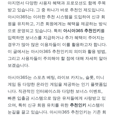
아지면서 다양한 사용자 혜택과 프로모션도 함께 주목
받고 있습니다. 그 중 하나가 바로 추천인 제도입니다.
아시아365는 이러한 추천 시스템을 도입하여 신규 회
원을 유치하고, 기존 회원에게는 혜택을 제공하는 방식
으로 운영되고 있습니다. 특히
아시아365 추천인키
를
입력하면 보너스를 지급하거나 추가 혜택이 주어지는
경우가 많아 많은 이용자들이 이를 활용하고자 합니다.
이 글에서는 아시아365 추천인키의 의미와 활용 방법,
그리고 사용자들이 주의해야 할 점에 대해 자세히 알아
보겠습니다.
아시아365는 스포츠 베팅, 라이브 카지노, 슬롯, 미니
게임 등 다양한 온라인 게임을 제공하는 인기 플랫폼입
니다. 직관적인 인터페이스와 다양한 보너스 이벤트,
빠른 입출금 시스템으로 많은 유저들에게 사랑받고 있
으며, 특히 신규 회원 유치를 위한
추천인키
시스템이
눈길을 끌고 있습니다. 아시아365 추천인키는 기존 회