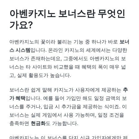
아벤카지노 보너스란 무엇인
가요?
아벤카지노의 꽃이라 불리는 기능 중 하나가 바로
보너
스 시스템
입니다. 온라인 카지노의 세계에서는 다양한
보너스가 존재하는데요, 그중에서도 아벤카지노의 보
너스는 타 사이트와 비교했을 때 혜택의 폭이 매우 넓
고, 실제 활용도가 높습니다.
보너스란 쉽게 말해 카지노가 사용자에게 제공하는
추
가 혜택
입니다. 예를 들어 가입만 해도 일정 금액의 보
너스를 주거나, 입금 시 추가금을 제공하는 식이죠. 이
보너스는 실제 게임에서 사용 가능하며, 일정 조건을
충족하면
현금화
도 가능합니다.
아벤카지노는 이 보너스를 단지 신규 가입자에게만 제