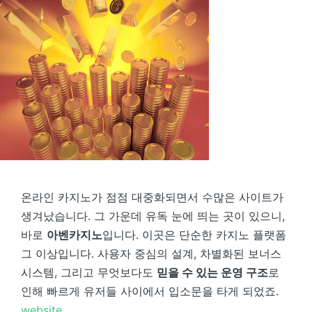
온라인 카지노가 점점 대중화되면서 수많은 사이트가
생겨났습니다. 그 가운데 유독 눈에 띄는 곳이 있으니,
바로
아벤카지노
입니다. 이곳은 단순한 카지노 플랫폼
그 이상입니다. 사용자 중심의 설계, 차별화된 보너스
시스템, 그리고 무엇보다도
믿을 수 있는 운영 구조
로
인해 빠르게 유저들 사이에서 입소문을 타게 되었죠.
website