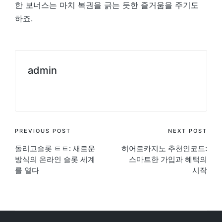
한 보너스는 마치 복권을 긁는 듯한 즐거움을 주기도
하죠.
admin
View All Posts
Post
PREVIOUS POST
NEXT POST
돌리고슬롯 ㅌㅌ: 새로운
히어로카지노 추천인코드:
navigation
방식의 온라인 슬롯 세계
스마트한 가입과 혜택의
를 열다
시작