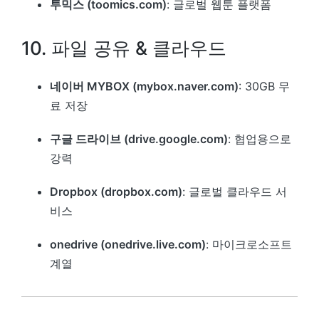
투믹스 (toomics.com)
: 글로벌 웹툰 플랫폼
10. 파일 공유 & 클라우드
네이버 MYBOX (mybox.naver.com)
: 30GB 무
료 저장
구글 드라이브 (drive.google.com)
: 협업용으로
강력
Dropbox (dropbox.com)
: 글로벌 클라우드 서
비스
onedrive (onedrive.live.com)
: 마이크로소프트
계열