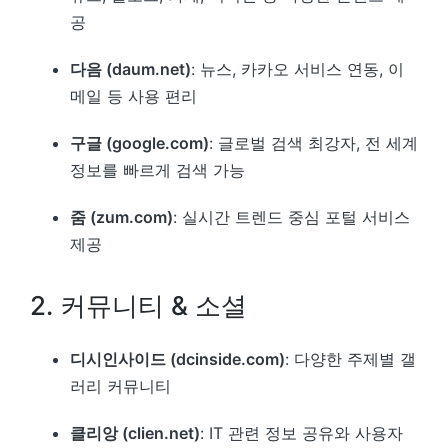
공
다음 (daum.net)
: 뉴스, 카카오 서비스 연동, 이
메일 등 사용 편리
구글 (google.com)
: 글로벌 검색 최강자, 전 세계
정보를 빠르게 검색 가능
줌 (zum.com)
: 실시간 트렌드 중심 포털 서비스
제공
2. 커뮤니티 & 소셜
디시인사이드 (dcinside.com)
: 다양한 주제별 갤
러리 커뮤니티
클리앙 (clien.net)
: IT 관련 정보 공유와 사용자