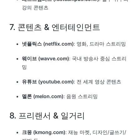
강의 콘텐츠
7. 콘텐츠 & 엔터테인먼트
넷플릭스 (netflix.com)
: 영화, 드라마 스트리밍
웨이브 (wavve.com)
: 국내 방송사 중심 스트리
밍
유튜브 (youtube.com)
: 전 세계 영상 콘텐츠
멜론 (melon.com)
: 음원 스트리밍
8. 프리랜서 & 일거리
크몽 (kmong.com)
: 재능 마켓, 디자인/글쓰기/