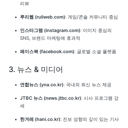
리뷰
루리웹 (ruliweb.com)
: 게임/콘솔 커뮤니티 중심
인스타그램 (instagram.com)
: 이미지 중심의
SNS, 브랜드 마케팅에 효과적
페이스북 (facebook.com)
: 글로벌 소셜 플랫폼
3. 뉴스 & 미디어
연합뉴스 (yna.co.kr)
: 국내외 최신 뉴스 제공
JTBC 뉴스 (news.jtbc.co.kr)
: 시사 프로그램 강
세
한겨레 (hani.co.kr)
: 진보 성향의 깊이 있는 기사