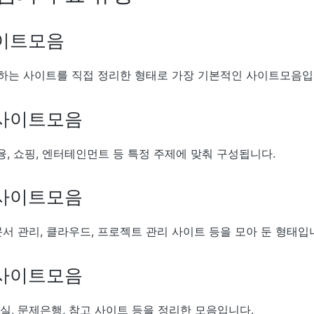
사이트모음
하는 사이트를 직접 정리한 형태로 가장 기본적인 사이트모음입
 사이트모음
, 금융, 쇼핑, 엔터테인먼트 등 특정 주제에 맞춰 구성됩니다.
 사이트모음
문서 관리, 클라우드, 프로젝트 관리 사이트 등을 모아 둔 형태입
 사이트모음
실, 문제은행, 참고 사이트 등을 정리한 모음입니다.