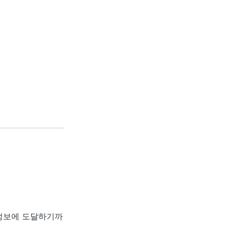
 정보에 도달하기까