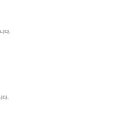
니다.
니다.