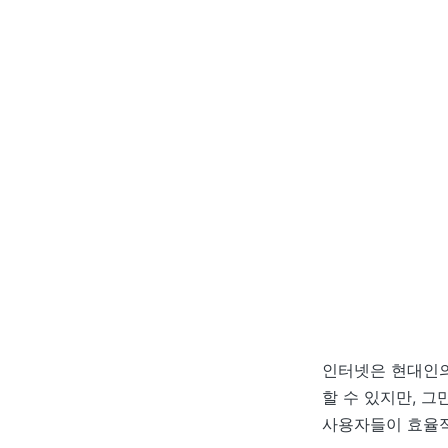
인터넷은 현대인의
할 수 있지만, 
사용자들이 효율적