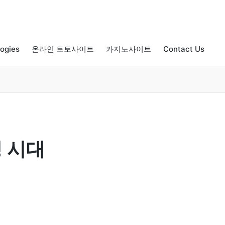
ogies
온라인 토토사이트
카지노사이트
Contact Us
 시대