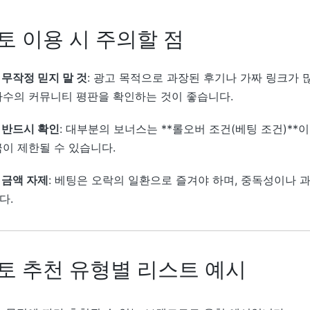
 이용 시 주의할 점
 무작정 믿지 말 것
: 광고 목적으로 과장된 후기나 가짜 링크가 
다수의 커뮤니티 평판을 확인하는 것이 좋습니다.
 반드시 확인
: 대부분의 보너스는 **롤오버 조건(베팅 조건)**이
금이 제한될 수 있습니다.
 금액 자제
: 베팅은 오락의 일환으로 즐겨야 하며, 중독성이나 
다.
토 추천 유형별 리스트 예시