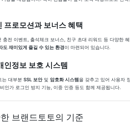
 프로모션과 보너스 혜택
첫 충전 이벤트, 출석체크 보너스, 친구 초대 리워드 등 다양한
자도 재미있게 즐길 수 있는 환경
이 마련되어 있습니다.
개인정보 보호 시스템
트는 대부분
SSL 보안
및
암호화 시스템
을 갖추고 있어 사용자 
 비인가 로그인 방지 기능, 이중 인증 등도 함께 제공됩니다.
만한 브랜드토토의 기준