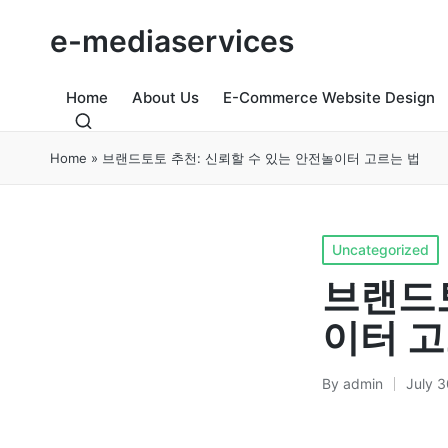
e-mediaservices
Home
About Us
E-Commerce Website Design
Home
»
브랜드토토 추천: 신뢰할 수 있는 안전놀이터 고르는 법
Posted
Uncategorized
in
브랜드토
이터 고
By
admin
July 3
Posted
by