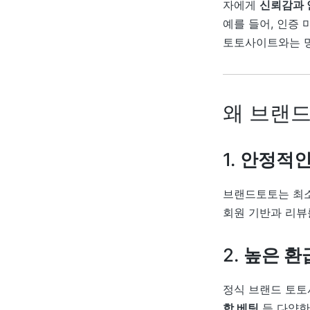
자에게
신뢰감과 
예를 들어, 인증 
토토사이트와는 
왜 브랜
1.
안정적인
브랜드토토는 최소
회원 기반과 리뷰
2.
높은 환
정식 브랜드 토토
합 베팅
등 다양한