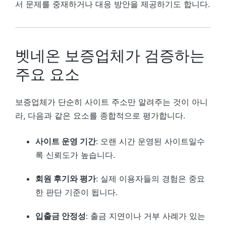
서 문제를 중재하거나 대응 방안을 제공하기도 합니다.
벳네온 보증업체가 검증하는
주요 요소
보증업체가 단순히 사이트 주소만 알려주는 것이 아니
라, 다음과 같은 요소를 종합적으로 평가합니다.
사이트 운영 기간
: 오랜 시간 운영된 사이트일수
록 신뢰도가 높습니다.
회원 후기와 평가
: 실제 이용자들의 경험은 중요
한 판단 기준이 됩니다.
입출금 안정성
: 출금 지연이나 거부 사례가 있는