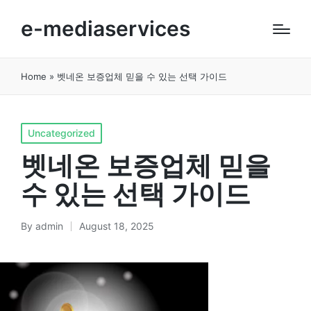
e-mediaservices
Home
»
벳네온 보증업체 믿을 수 있는 선택 가이드
Posted
Uncategorized
in
벳네온 보증업체 믿을
수 있는 선택 가이드
By
admin
August 18, 2025
Posted
by