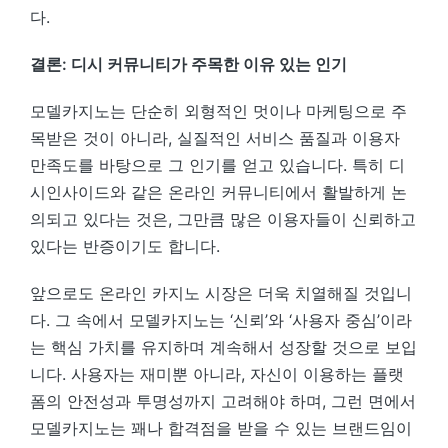
다.
결론: 디시 커뮤니티가 주목한 이유 있는 인기
모델카지노는 단순히 외형적인 멋이나 마케팅으로 주
목받은 것이 아니라, 실질적인 서비스 품질과 이용자
만족도를 바탕으로 그 인기를 얻고 있습니다. 특히 디
시인사이드와 같은 온라인 커뮤니티에서 활발하게 논
의되고 있다는 것은, 그만큼 많은 이용자들이 신뢰하고
있다는 반증이기도 합니다.
앞으로도 온라인 카지노 시장은 더욱 치열해질 것입니
다. 그 속에서 모델카지노는 ‘신뢰’와 ‘사용자 중심’이라
는 핵심 가치를 유지하며 계속해서 성장할 것으로 보입
니다. 사용자는 재미뿐 아니라, 자신이 이용하는 플랫
폼의 안전성과 투명성까지 고려해야 하며, 그런 면에서
모델카지노는 꽤나 합격점을 받을 수 있는 브랜드임이