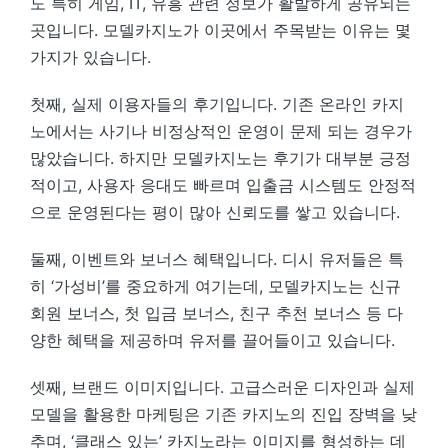
도 특히 게임, IT, 유흥 관련 정보가 활발하게 공유되는
곳입니다. 모델카지노가 이곳에서 주목받는 이유는 몇
가지가 있습니다.
첫째, 실제 이용자들의 후기입니다. 기존 온라인 카지
노에서는 사기나 비정상적인 운영이 문제 되는 경우가
많았습니다. 하지만 모델카지노는 후기가 대부분 긍정
적이고, 사용자 응대도 빠르며 입출금 시스템도 안정적
으로 운영된다는 평이 많아 신뢰도를 쌓고 있습니다.
둘째, 이벤트와 보너스 혜택입니다. 디시 유저들은 특
히 ‘가성비’를 중요하게 여기는데, 모델카지노는 신규
회원 보너스, 첫 입금 보너스, 친구 추천 보너스 등 다
양한 혜택을 제공하며 유저를 끌어들이고 있습니다.
셋째, 브랜드 이미지입니다. 고급스러운 디자인과 실제
모델을 활용한 마케팅은 기존 카지노의 진입 장벽을 낮
추며, ‘클래스 있는’ 카지노라는 이미지를 형성하는 데