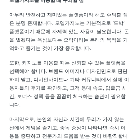
모델카지노를 이용할 때 주의할 점
아무리 안전하고 재미있는 플랫폼이라 해도 주의할 점
은 분명 존재합니다. 모델카지노는 기본적으로 ‘도박’
플랫폼이기 때문에 자제력 있는 사용이 필요합니다. 돈
을 벌겠다는 욕심보다는 오락이라는 본래의 목적을 기
억하고 즐기는 것이 가장 중요합니다.
또한, 카지노를 이용할 때는 신뢰할 수 있는 플랫폼을
선택해야 합니다. 브랜드 이미지나 디자인만으로 판단
하지 말고, 디시인사이드나 기타 커뮤니티에서 실제 이
용자들의 후기를 확인하고, 고객 응대 속도, 입출금 시
간, 보너스 정책 등을 꼼꼼히 체크하는 습관이 필요합
니다.
마지막으로, 본인의 자산과 시간에 무리가 가지 않는
선에서 게임을 즐기고, 중독 증상이 나타나면 즉시 이
용을 중단하고 전문가의 도움을 받는 것이 바람직합니