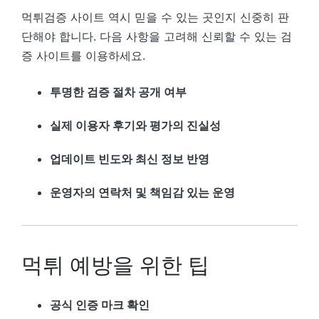
먹튀검증 사이트 역시 믿을 수 있는 곳인지 신중히 판
단해야 합니다. 다음 사항을 고려해 신뢰할 수 있는 검
증 사이트를 이용하세요.
투명한 검증 절차 공개 여부
실제 이용자 후기와 평가의 진실성
업데이트 빈도와 최신 정보 반영
운영자의 연락처 및 책임감 있는 운영
먹튀 예방을 위한 팁
공식 인증 마크 확인