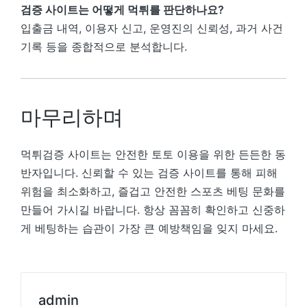
검증 사이트는 어떻게 먹튀를 판단하나요?
입출금 내역, 이용자 신고, 운영진의 신뢰성, 과거 사건
기록 등을 종합적으로 분석합니다.
마무리하며
먹튀검증 사이트는 안전한 토토 이용을 위한 든든한 동
반자입니다. 신뢰할 수 있는 검증 사이트를 통해 피해
위험을 최소화하고, 즐겁고 안전한 스포츠 베팅 문화를
만들어 가시길 바랍니다. 항상 꼼꼼히 확인하고 신중하
게 베팅하는 습관이 가장 큰 예방책임을 잊지 마세요.
admin