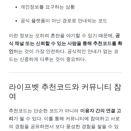
개인정보를 요구하는 상황
공식 플랫폼이 아닌 경로로 안내되는 코드
이런 정보는 오히려 혼란을 야기할 수 있기 때문에,
공
식 채널 또는 신뢰할 수 있는 사람을 통해 추천코드를 확
인
하는 것이 가장 안전하다. 공식적인 안내가 없는 코
드는 신중하게 다루는 것이 중요하다.
라이프벳 추천코드와 커뮤니티 참
여
추천코드는 단순한 코드가 아니라
이용자 간의 연결 고
리
가 될 수 있다. 이를 통해 커뮤니티에 참여하고 서로
의 경험을 공유하면서 보다 풍성한 경험을 쌓을 수 있