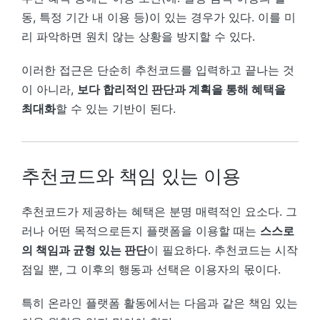
동, 특정 기간 내 이용 등)이 있는 경우가 있다. 이를 미
리 파악하면 원치 않는 상황을 방지할 수 있다.
이러한 접근은 단순히 추천코드를 입력하고 끝나는 것
이 아니라,
보다 합리적인 판단과 계획을 통해 혜택을
최대화
할 수 있는 기반이 된다.
추천코드와 책임 있는 이용
추천코드가 제공하는 혜택은 분명 매력적인 요소다. 그
러나 어떤 목적으로든지 플랫폼을 이용할 때는
스스로
의 책임과 균형 있는 판단
이 필요하다. 추천코드는 시작
점일 뿐, 그 이후의 행동과 선택은 이용자의 몫이다.
특히 온라인 플랫폼 활동에서는 다음과 같은 책임 있는