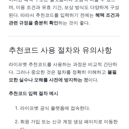
며, 이용 조건과 유효 기간, 보상 방식도 다양하게 구성
된다. 따라서 추천코드를 입력하기 전에는
혜택 조건과
관련 규정을 충분히 확인
하는 것이 좋다.
추천코드 사용 절차와 유의사항
라이프벳 추천코드를 사용하는 과정은 비교적 간단하
다. 그러나 중요한 것은 절차를 정확히 이해하고
불필
요한 실수나 오해를 사전에 방지하는 것
이다.
추천코드 입력 절차 예시
라이프벳 공식 플랫폼에 접속한다.
회원 가입 또는 신규 계정 생성 페이지로 이동한