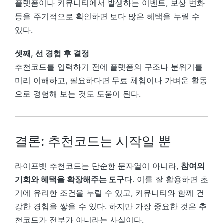
플랫폼이나 커뮤니티에서 발생하는 이벤트, 보상 변화
등을 주기적으로 확인하면 보다 많은 혜택을 누릴 수
있다.
셋째, 선 경험 후 결정
추천코드를 입력하기 전에 플랫폼의 구조나 분위기를
미리 이해하고, 필요하다면 무료 체험이나 가벼운 활동
으로 경험해 보는 것도 도움이 된다.
결론: 추천코드는 시작일 뿐
라이프벳 추천코드는 단순한 문자열이 아니라,
참여의
기회와 혜택을 확장해주는 도구
다. 이를 잘 활용하면 초
기에 유리한 조건을 누릴 수 있고, 커뮤니티와 함께 건
강한 경험을 쌓을 수 있다. 하지만 가장 중요한 것은 추
천코드가 전부가 아니라는 사실이다.