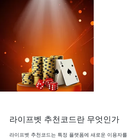
라이프벳 추천코드란 무엇인가
라이프벳 추천코드는 특정 플랫폼에 새로운 이용자를