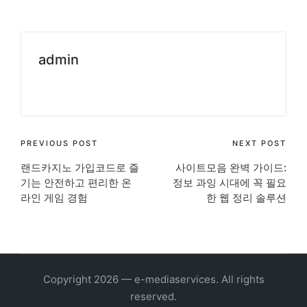
admin
View All Posts
Post
PREVIOUS POST
NEXT POST
랜드카지노 가입코드로 즐
사이트모음 완벽 가이드:
navigation
기는 안전하고 편리한 온
정보 과잉 시대에 꼭 필요
라인 게임 경험
한 웹 정리 솔루션
Copyright 2026 — e-mediaservices. All rights
reserved.