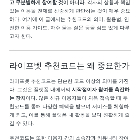
고 무분별하게 참여할 것이 아니라
, 각자의 상황과 책임
있는 이용을 전제로 신중하게 판단하는 것이 매우 중요
하다. 여기에 이 글에서는 추천코드의 의미, 활용법, 안
전한 이용 가이드, 자주 묻는 질문 등을 심도 있게 다루
고자 한다.
라이프벳 추천코드는 왜 중요한가
라이프벳 추천코드는 단순한 코드 이상의 의미를 가진
다. 그것은 플랫폼 내에서의
시작점이자 참여를 촉진하
는 장치
이다. 많은 신규 이용자들이 처음 접속할 때 추
천코드를 통해 다양한 혜택을 받으며 서비스를 체험하
게 되고, 이를 통해 플랫폼 내 활동을 보다 원활하게 즐
길 수 있다.
추천코드는 또한 이용자 간의 소속감과 커뮤니티 참여