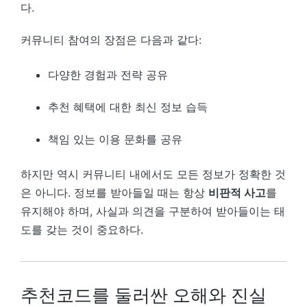
다.
커뮤니티 참여의 장점은 다음과 같다:
다양한 경험과 전략 공유
추천 혜택에 대한 최신 정보 습득
책임 있는 이용 문화를 공유
하지만 역시 커뮤니티 내에서도 모든 정보가 정확한 것
은 아니다. 정보를 받아들일 때는 항상
비판적 사고
를
유지해야 하며, 사실과 의견을 구분하여 받아들이는 태
도를 갖는 것이 중요하다.
추천코드를 둘러싼 오해와 진실