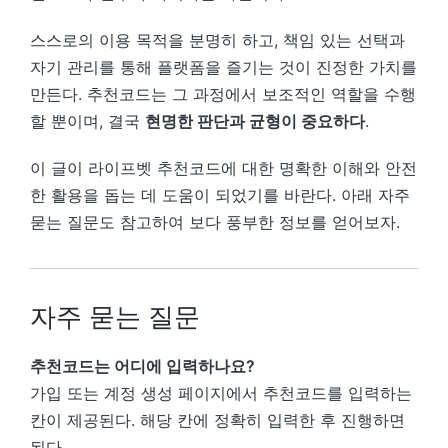
스스로의 이용 목적을 분명히 하고, 책임 있는 선택과
자기 관리를 통해 플랫폼을 즐기는 것이 진정한 가치를
만든다. 추천코드는 그 과정에서 보조적인 역할을 수행
할 뿐이며, 결국
현명한 판단과 균형이 중요하다
.
이 글이 라이프벳 추천코드에 대한 명확한 이해와 안전
한 활용을 돕는 데 도움이 되었기를 바란다. 아래 자주
묻는 질문도 참고하여 보다 풍부한 정보를 얻어보자.
자주 묻는 질문
추천코드는 어디에 입력하나요?
가입 또는 계정 생성 페이지에서 추천코드를 입력하는
칸이 제공된다. 해당 칸에 정확히 입력한 후 진행하면
된다.