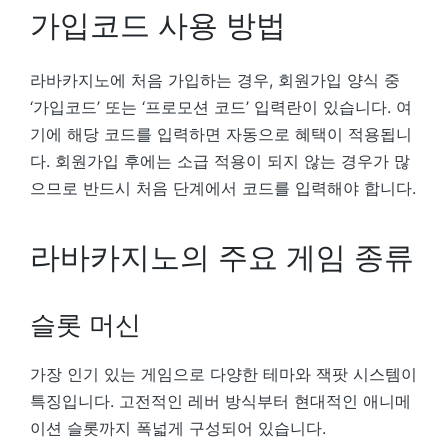
가입코드 사용 방법
라바카지노에 처음 가입하는 경우, 회원가입 양식 중
‘가입코드’ 또는 ‘프로모션 코드’ 입력란이 있습니다. 여
기에 해당 코드를 입력하면 자동으로 혜택이 적용됩니
다. 회원가입 후에는 소급 적용이 되지 않는 경우가 많
으므로 반드시 처음 단계에서 코드를 입력해야 합니다.
라바카지노의 주요 게임 종류
슬롯 머신
가장 인기 있는 게임으로 다양한 테마와 잭팟 시스템이
특징입니다. 고전적인 레버 방식부터 현대적인 애니메
이션 슬롯까지 폭넓게 구성되어 있습니다.