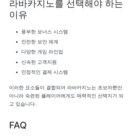
라바카지노를 선택해야 하는
이유
풍부한 보너스 시스템
안전한 보안 체계
다양한 게임 라인업
신속한 고객지원
안정적인 결제 시스템
이러한 요소들이 결합되어 라바카지노는 초보자뿐만
아니라 숙련된 플레이어에게도 매력적인 선택지가 되
고 있습니다.
FAQ