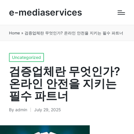
e-mediaservices
Home
»
검증업체란 무엇인가? 온라인 안전을 지키는 필수 파트너
Posted
Uncategorized
in
검증업체란 무엇인가?
온라인 안전을 지키는
필수 파트너
By
admin
July 29, 2025
Posted
by