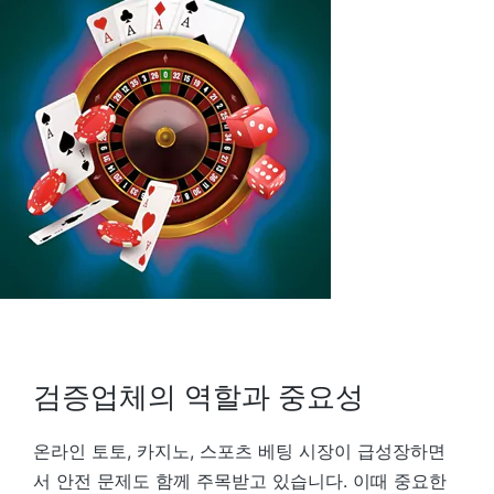
검증업체의 역할과 중요성
온라인 토토, 카지노, 스포츠 베팅 시장이 급성장하면
서 안전 문제도 함께 주목받고 있습니다. 이때 중요한