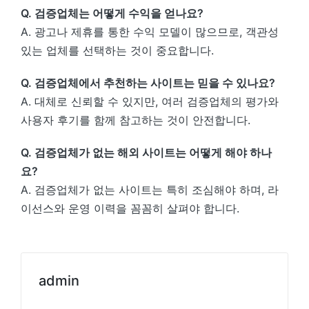
Q. 검증업체는 어떻게 수익을 얻나요?
A. 광고나 제휴를 통한 수익 모델이 많으므로, 객관성
있는 업체를 선택하는 것이 중요합니다.
Q. 검증업체에서 추천하는 사이트는 믿을 수 있나요?
A. 대체로 신뢰할 수 있지만, 여러 검증업체의 평가와
사용자 후기를 함께 참고하는 것이 안전합니다.
Q. 검증업체가 없는 해외 사이트는 어떻게 해야 하나
요?
A. 검증업체가 없는 사이트는 특히 조심해야 하며, 라
이선스와 운영 이력을 꼼꼼히 살펴야 합니다.
admin