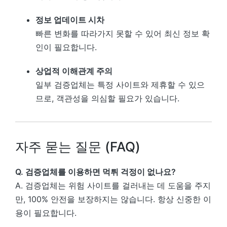
정보 업데이트 시차
빠른 변화를 따라가지 못할 수 있어 최신 정보 확
인이 필요합니다.
상업적 이해관계 주의
일부 검증업체는 특정 사이트와 제휴할 수 있으
므로, 객관성을 의심할 필요가 있습니다.
자주 묻는 질문 (FAQ)
Q. 검증업체를 이용하면 먹튀 걱정이 없나요?
A. 검증업체는 위험 사이트를 걸러내는 데 도움을 주지
만, 100% 안전을 보장하지는 않습니다. 항상 신중한 이
용이 필요합니다.